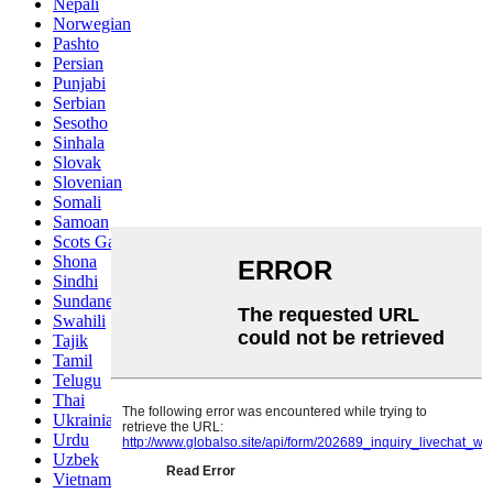
Nepali
Norwegian
Pashto
Persian
Punjabi
Serbian
Sesotho
Sinhala
Slovak
Slovenian
Somali
Samoan
Scots Gaelic
Shona
Sindhi
Sundanese
Swahili
Tajik
Tamil
Telugu
Thai
Ukrainian
Urdu
Uzbek
Vietnamese