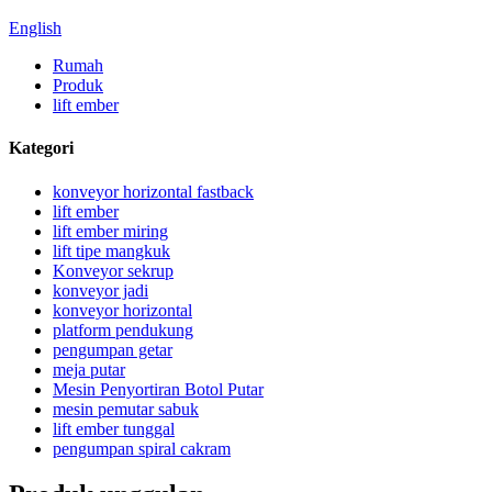
English
Rumah
Produk
lift ember
Kategori
konveyor horizontal fastback
lift ember
lift ember miring
lift tipe mangkuk
Konveyor sekrup
konveyor jadi
konveyor horizontal
platform pendukung
pengumpan getar
meja putar
Mesin Penyortiran Botol Putar
mesin pemutar sabuk
lift ember tunggal
pengumpan spiral cakram