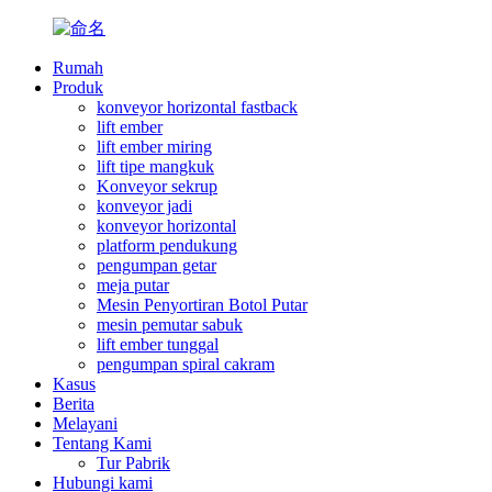
Rumah
Produk
konveyor horizontal fastback
lift ember
lift ember miring
lift tipe mangkuk
Konveyor sekrup
konveyor jadi
konveyor horizontal
platform pendukung
pengumpan getar
meja putar
Mesin Penyortiran Botol Putar
mesin pemutar sabuk
lift ember tunggal
pengumpan spiral cakram
Kasus
Berita
Melayani
Tentang Kami
Tur Pabrik
Hubungi kami