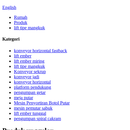
English
Rumah
Produk
lift tipe mangkuk
Kategori
konveyor horizontal fastback
lift ember
lift ember miring
lift tipe mangkuk
Konveyor sekrup
konveyor jadi
konveyor horizontal
platform pendukung
pengumpan getar
meja putar
Mesin Penyortiran Botol Putar
mesin pemutar sabuk
lift ember tunggal
pengumpan spiral cakram