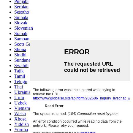
Punjabi
Serbian
Sesotho
Sinhala
Slovak
Slovenian
Somali
Samoan
Scots Gaelic
Shona
Sindhi
Sundanese
Swahili
Tajik
Tamil
Telugu
Thai
Ukrainian
Urdu
Uzbek
Vietnamese
Welsh
Xhosa
Yiddish
Yoruba