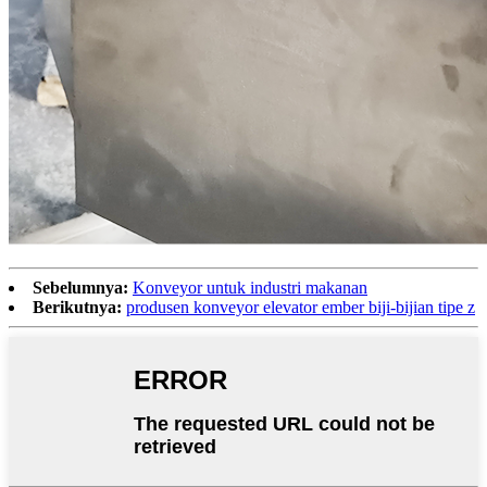
Sebelumnya:
Konveyor untuk industri makanan
Berikutnya:
produsen konveyor elevator ember biji-bijian tipe z