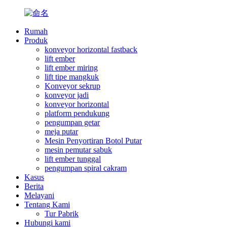
Rumah
Produk
konveyor horizontal fastback
lift ember
lift ember miring
lift tipe mangkuk
Konveyor sekrup
konveyor jadi
konveyor horizontal
platform pendukung
pengumpan getar
meja putar
Mesin Penyortiran Botol Putar
mesin pemutar sabuk
lift ember tunggal
pengumpan spiral cakram
Kasus
Berita
Melayani
Tentang Kami
Tur Pabrik
Hubungi kami