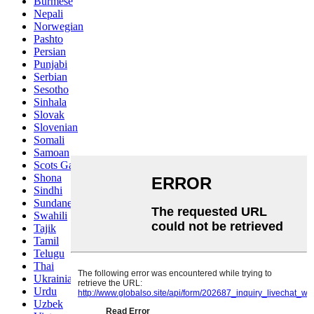
Burmese
Nepali
Norwegian
Pashto
Persian
Punjabi
Serbian
Sesotho
Sinhala
Slovak
Slovenian
Somali
Samoan
Scots Gaelic
Shona
Sindhi
Sundanese
Swahili
Tajik
Tamil
Telugu
Thai
Ukrainian
Urdu
Uzbek