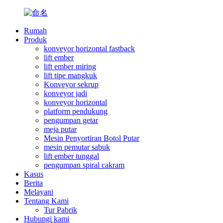
Rumah
Produk
konveyor horizontal fastback
lift ember
lift ember miring
lift tipe mangkuk
Konveyor sekrup
konveyor jadi
konveyor horizontal
platform pendukung
pengumpan getar
meja putar
Mesin Penyortiran Botol Putar
mesin pemutar sabuk
lift ember tunggal
pengumpan spiral cakram
Kasus
Berita
Melayani
Tentang Kami
Tur Pabrik
Hubungi kami