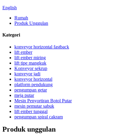
English
Rumah
Produk Unggulan
Kategori
konveyor horizontal fastback
lift ember
lift ember miring
lift tipe mangkuk
Konveyor sekrup
konveyor jadi
konveyor horizontal
platform pendukung
pengumpan getar
meja putar
Mesin Penyortiran Botol Putar
mesin pemutar sabuk
lift ember tunggal
pengumpan spiral cakram
Produk unggulan